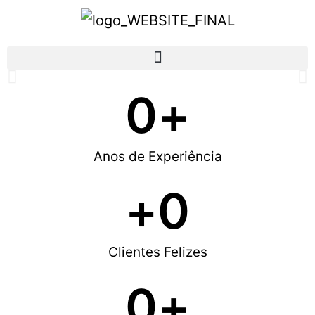
0
+
Contabilidade e Fiscalidade
Acrescentamos Valor à sua Empresa
Anos de Experiência
Saber mais
+
0
Clientes Felizes
0
+