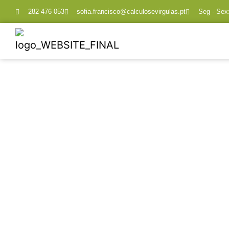
282 476 053
sofia.francisco@calculosevirgulas.pt
Seg - Sex: